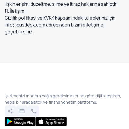
ilişkin erişim, düzeltme, silme ve itiraz haklarına sahiptir.
11. İletişim
Gizlilik politikası ve KVKK kapsamındaki talepleriniz için
info@cusdesk.com
adresinden bizimle iletişime
geçebilirsiniz.
İşletmenizi modern çağın gereksinimlerine göre dijitalleştiren,
hepsi bir arada stok ve finans yönetim platformu.
share
mail
call