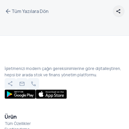
arrow_back
Tüm Yazılara Dön
share
İşletmenizi modern çağın gereksinimlerine göre dijitalleştiren,
hepsi bir arada stok ve finans yönetim platformu.
share
mail
call
Ürün
Tüm Özellikler