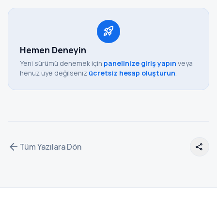
rocket_launch
Hemen Deneyin
Yeni sürümü denemek için
panelinize giriş yapın
veya
henüz üye değilseniz
ücretsiz hesap oluşturun
.
arrow_back
Tüm Yazılara Dön
share